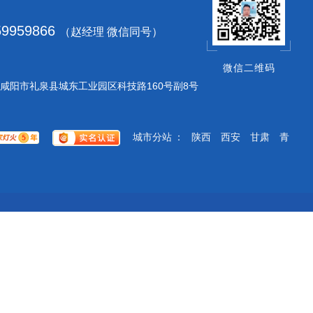
：
59959866
（赵经理 微信同号）
：
微信二维码
咸阳市礼泉县城东工业园区科技路160号副8号
城市分站
：
陕西
西安
甘肃
青