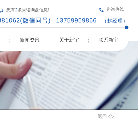
咨询热线：
您有
2
条未读询盘信息!
9381062(微信同号)
13759959866
（赵经理）
新闻资讯
关于新宇
联系新宇
返回