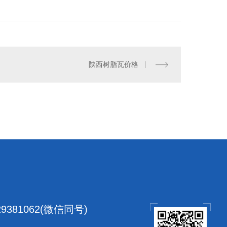
陕西树脂瓦价格
合成树脂瓦厂家
：
29381062(微信同号)